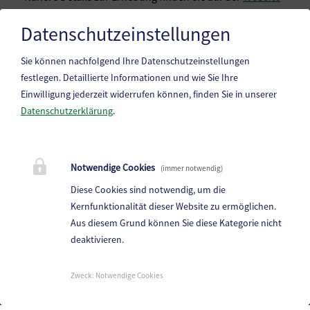
oder unter 01-71128 DW 8338 bzw. unter
Datenschutzeinstellungen
erhebungsinfrastruktur@statistik.gv.at
zur Verfügung.
Sie können nachfolgend Ihre Datenschutzeinstellungen
festlegen.
Detaillierte Informationen und wie Sie Ihre
Einwilligung jederzeit widerrufen können, finden Sie in unserer
Datenschutzerklärung
.
Marktgemeinde Frantschach-St. Gertraud
Notwendige Cookies
(immer notwendig)
St. Gertraud 1, 9413 St.Gertraud
Diese Cookies sind notwendig, um die
Telefon:
+43 4352 72 180
Kernfunktionalität dieser Website zu ermöglichen.
Aus diesem Grund können Sie diese Kategorie nicht
E-Mail:
frantschach@ktn.gde.at
deaktivieren.
Parteienverkehr:
Heute,
08:00 bis 12:30 Uhr
Zweck
:
Notwendige Cookies
Amtsstunden: