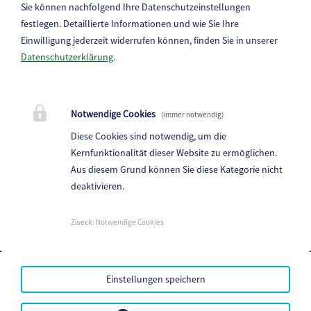
Sie können nachfolgend Ihre Datenschutzeinstellungen
festlegen.
Detaillierte Informationen und wie Sie Ihre
Einwilligung jederzeit widerrufen können, finden Sie in unserer
Datenschutzerklärung
.
Marktgemeinde Frantschach-St. Gertraud
Notwendige Cookies
(immer notwendig)
St. Gertraud 1, 9413 St.Gertraud
Diese Cookies sind notwendig, um die
Telefon:
+43 4352 72 180
Kernfunktionalität dieser Website zu ermöglichen.
Aus diesem Grund können Sie diese Kategorie nicht
E-Mail:
frantschach@ktn.gde.at
deaktivieren.
Parteienverkehr:
Heute,
Geschlossen
Zweck
:
Notwendige Cookies
Amtsstunden:
Heute,
Geschlossen
Einstellungen speichern
Mehr...
Amtssignatur