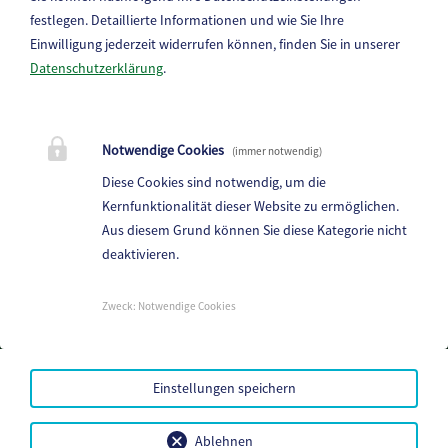
festlegen.
Detaillierte Informationen und wie Sie Ihre
Einwilligung jederzeit widerrufen können, finden Sie in unserer
Datenschutzerklärung
.
Marktgemeinde Frantschach-St. Gertraud
Notwendige Cookies
(immer notwendig)
St. Gertraud 1, 9413 St.Gertraud
Diese Cookies sind notwendig, um die
Telefon:
+43 4352 72 180
Kernfunktionalität dieser Website zu ermöglichen.
Aus diesem Grund können Sie diese Kategorie nicht
E-Mail:
frantschach@ktn.gde.at
deaktivieren.
Parteienverkehr:
Heute,
Geschlossen
Zweck
:
Notwendige Cookies
Amtsstunden:
Heute,
Geschlossen
Einstellungen speichern
Mehr...
Amtssignatur
Ablehnen
Handy-Signatur