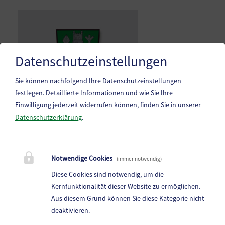
Datenschutzeinstellungen
Sie können nachfolgend Ihre Datenschutzeinstellungen
festlegen.
Detaillierte Informationen und wie Sie Ihre
Einwilligung jederzeit widerrufen können, finden Sie in unserer
Datenschutzerklärung
.
Marktgemeinde Frantschach-St. Gertraud
Notwendige Cookies
(immer notwendig)
St. Gertraud 1, 9413 St.Gertraud
Diese Cookies sind notwendig, um die
Telefon:
+43 4352 72 180
Kernfunktionalität dieser Website zu ermöglichen.
Aus diesem Grund können Sie diese Kategorie nicht
E-Mail:
frantschach@ktn.gde.at
deaktivieren.
Parteienverkehr: