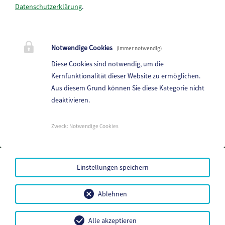
Datenschutzerklärung
.
Marktgemeinde Frantschach-St. Gertraud
Notwendige Cookies
(immer notwendig)
St. Gertraud 1, 9413 St.Gertraud
Diese Cookies sind notwendig, um die
Telefon:
+43 4352 72 180
Kernfunktionalität dieser Website zu ermöglichen.
Aus diesem Grund können Sie diese Kategorie nicht
E-Mail:
frantschach@ktn.gde.at
deaktivieren.
Parteienverkehr:
Heute,
Geschlossen
Zweck
:
Notwendige Cookies
Amtsstunden:
Heute,
Geschlossen
Einstellungen speichern
Mehr...
Amtssignatur
Ablehnen
Handy-Signatur
Datenschutz
Sitemap
Alle akzeptieren