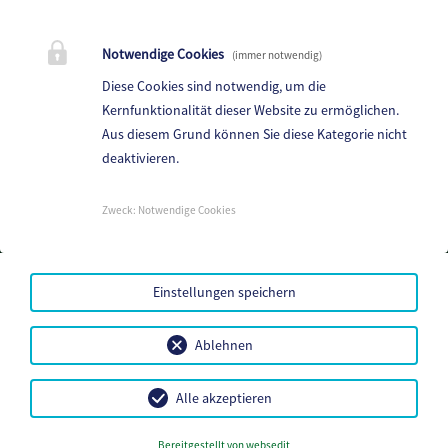
Marktgemeinde Frantschach-St. Gertraud
Notwendige Cookies
(immer notwendig)
St. Gertraud 1, 9413 St.Gertraud
Diese Cookies sind notwendig, um die
Telefon:
+43 4352 72 180
Kernfunktionalität dieser Website zu ermöglichen.
Aus diesem Grund können Sie diese Kategorie nicht
E-Mail:
frantschach@ktn.gde.at
deaktivieren.
Parteienverkehr:
Heute,
08:00 bis 12:30 Uhr
Zweck
:
Notwendige Cookies
Amtsstunden:
Heute,
08:00 bis 12:30 Uhr
Einstellungen speichern
Mehr...
Amtssignatur
Ablehnen
Handy-Signatur
Datenschutz
Sitemap
Alle akzeptieren
Impressum
Bereitgestellt von websedit