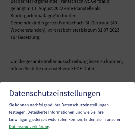
Bei der Marktgemeinde Frantschach-St. Gertraud
gelangt mit 1. August 2022 eine Planstelle als
Kindergartenpädagog*in für den
Gemeindekindergarten Frantschach-St. Gertraud (40
Wochenstunden), vorerst befristet bis zum 31.07.2023,
zur Besetzung.
Um die gesamte Stellenausschreibung lesen zu können,
öffnen Sie bitte untenstehende PDF-Datei.
Stellenausschreibung (
PDF
)
Datenschutzeinstellungen
Sie können nachfolgend Ihre Datenschutzeinstellungen
festlegen.
Detaillierte Informationen und wie Sie Ihre
Einwilligung jederzeit widerrufen können, finden Sie in unserer
Datenschutzerklärung
.