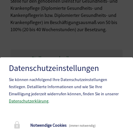
Stelle für den gehobenen Dienst für Gesundheits- und
Krankenpflege (Diplomierte Gesundheits- und
Kankenpflegerin bzw. Diplomierter Gesundheits- und
Krankenpfleger) im Beschäftigungsausmaß von 50 bis
100% (20 bis 40 Wochenstunden) zur Besetzung.
Stellenausschreibung
Sozialhilfeverband Wolfsberg (
PDF
)
Datenschutzeinstellungen
Sie können nachfolgend Ihre Datenschutzeinstellungen
festlegen.
Detaillierte Informationen und wie Sie Ihre
Einwilligung jederzeit widerrufen können, finden Sie in unserer
Datenschutzerklärung
.
Marktgemeinde Frantschach-St. Gertraud
Notwendige Cookies
(immer notwendig)
St. Gertraud 1, 9413 St.Gertraud