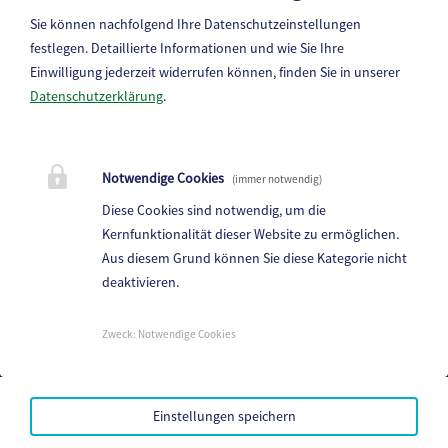
Sie können nachfolgend Ihre Datenschutzeinstellungen
festlegen.
Detaillierte Informationen und wie Sie Ihre
Einwilligung jederzeit widerrufen können, finden Sie in unserer
Datenschutzerklärung
.
Marktgemeinde Frantschach-St. Gertraud
Notwendige Cookies
(immer notwendig)
St. Gertraud 1, 9413 St.Gertraud
Diese Cookies sind notwendig, um die
Telefon:
+43 4352 72 180
Kernfunktionalität dieser Website zu ermöglichen.
Aus diesem Grund können Sie diese Kategorie nicht
E-Mail:
frantschach@ktn.gde.at
deaktivieren.
Parteienverkehr:
Heute,
Geschlossen
Zweck
:
Notwendige Cookies
Amtsstunden:
Heute,
Geschlossen
Einstellungen speichern
Mehr...