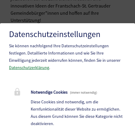
innovativen Ideen der Frantschach-St. Gertrauder
Gemeindebürger*innen und hoffen auf Ihre
Unterstützung!
Datenschutzeinstellungen
Sie können nachfolgend Ihre Datenschutzeinstellungen
festlegen.
Detaillierte Informationen und wie Sie Ihre
Einwilligung jederzeit widerrufen können, finden Sie in unserer
Datenschutzerklärung
.
Marktgemeinde Frantschach-St. Gertraud
Notwendige Cookies
(immer notwendig)
St. Gertraud 1, 9413 St.Gertraud
Diese Cookies sind notwendig, um die
Telefon:
+43 4352 72 180
Kernfunktionalität dieser Website zu ermöglichen.
Aus diesem Grund können Sie diese Kategorie nicht
E-Mail:
frantschach@ktn.gde.at
deaktivieren.
Parteienverkehr: