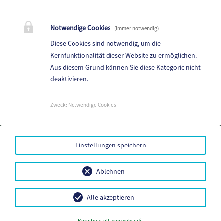
Marktgemeinde Frantschach-St. Gertraud
Notwendige Cookies
(immer notwendig)
St. Gertraud 1, 9413 St.Gertraud
Diese Cookies sind notwendig, um die
Telefon:
+43 4352 72 180
Kernfunktionalität dieser Website zu ermöglichen.
Aus diesem Grund können Sie diese Kategorie nicht
E-Mail:
frantschach@ktn.gde.at
deaktivieren.
Parteienverkehr:
Heute,
Geschlossen
Zweck
:
Notwendige Cookies
Amtsstunden:
Heute,
Geschlossen
Einstellungen speichern
Mehr...
Amtssignatur
Ablehnen
Handy-Signatur
Datenschutz
Sitemap
Alle akzeptieren
Impressum
Bereitgestellt von websedit