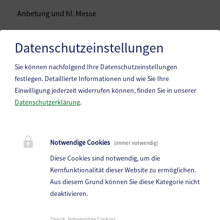
Anbetung und hl. Messe
Datenschutzeinstellungen
Anbetung und heilige Messe mit dem MGV und gem.
Sie können nachfolgend Ihre Datenschutzeinstellungen
Chor Frantschach-St. Gertraud
festlegen.
Detaillierte Informationen und wie Sie Ihre
Einwilligung jederzeit widerrufen können, finden Sie in unserer
Datenschutzerklärung
.
Marktgemeinde Frantschach-St. Gertraud
Notwendige Cookies
(immer notwendig)
St. Gertraud 1, 9413 St.Gertraud
Diese Cookies sind notwendig, um die
Telefon:
+43 4352 72 180
Kernfunktionalität dieser Website zu ermöglichen.
Aus diesem Grund können Sie diese Kategorie nicht
E-Mail:
frantschach@ktn.gde.at
deaktivieren.
Parteienverkehr:
Heute,
Geschlossen
Zweck
:
Notwendige Cookies