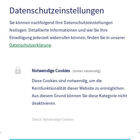
VERANSTALTER :
Pfarre St. Gertraud
Datenschutzeinstellungen
Sie können nachfolgend Ihre Datenschutzeinstellungen
festlegen.
Detaillierte Informationen und wie Sie Ihre
Einwilligung jederzeit widerrufen können, finden Sie in unserer
Datenschutzerklärung
.
Marktgemeinde Frantschach-St. Gertraud
Notwendige Cookies
(immer notwendig)
St. Gertraud 1, 9413 St.Gertraud
Diese Cookies sind notwendig, um die
Telefon:
+43 4352 72 180
Kernfunktionalität dieser Website zu ermöglichen.
Aus diesem Grund können Sie diese Kategorie nicht
E-Mail:
frantschach@ktn.gde.at
deaktivieren.
Parteienverkehr:
Heute,
Geschlossen
Zweck
:
Notwendige Cookies
Amtsstunden:
Heute,
Geschlossen