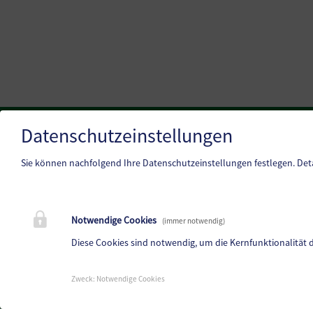
Datenschutzeinstellungen
Marktgemeinde Frantschach-St. Gertraud
Sie können nachfolgend Ihre Datenschutzeinstellungen festlegen.
Det
St. Gertraud 1, 9413 St.Gertraud
Telefon:
+43 4352 72 180
E-Mail:
frantschach@ktn.gde.at
Notwendige Cookies
(immer notwendig)
Diese Cookies sind notwendig, um die Kernfunktionalität 
Parteienverkehr:
Heute,
08:00 bis 12:30 Uhr
Zweck
:
Notwendige Cookies
Amtsstunden:
Heute,
08:00 bis 12:30 Uhr