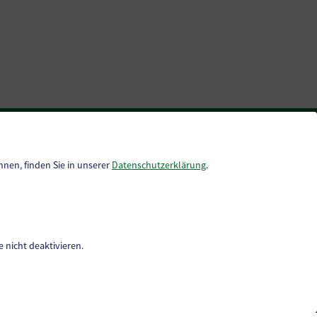
Geko digital Gemeinde-App
nnen, finden Sie in unserer
Datenschutzerklärung
.
Gemeindenachrichten
Facebook
Neuigkeiten
Termine
 nicht deaktivieren.