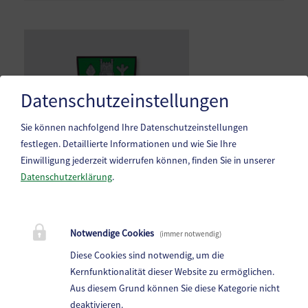
Datenschutzeinstellungen
Sie können nachfolgend Ihre Datenschutzeinstellungen
festlegen.
Detaillierte Informationen und wie Sie Ihre
Einwilligung jederzeit widerrufen können, finden Sie in unserer
Datenschutzerklärung
.
Marktgemeinde Frantschach-St. Gertraud
Notwendige Cookies
(immer notwendig)
St. Gertraud 1, 9413 St.Gertraud
Diese Cookies sind notwendig, um die
Telefon:
+43 4352 72 180
Kernfunktionalität dieser Website zu ermöglichen.
Aus diesem Grund können Sie diese Kategorie nicht
E-Mail:
frantschach@ktn.gde.at
deaktivieren.